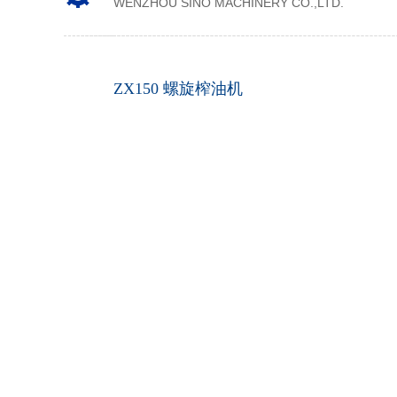
WENZHOU SINO MACHINERY CO.,LTD.
ZX150 螺旋榨油机